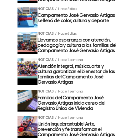
Campamento José Gervasio Artigas
NOTICIAS
Hace 5 días
Campamento José Gervasio Artigas
se llenó de color, cultura y deporte
NOTICIAS
Hace 6 días
Llevamos esperanza con atención,
pedagogía y cultura a las familias del
Campamento José Gervasio Artigas
NOTICIAS
Hace 1 semana
Atención integral, música, arte y
cultura garantizan el bienestar de las
familias del Campamento José
Gervasio Artigas
NOTICIAS
Hace 1 semana
Familias del Campamento José
Gervasio Artigas inicia censo del
Registro Único de Vivienda
NOTICIAS
Hace 1 semana
¡Unión Inquebrantable! Arte,
prevención y fe transforman el
Campamento José Gervasio Artigas