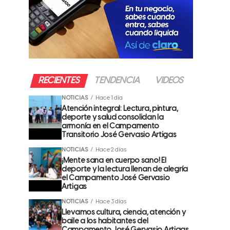
RECIENTES
TENDENCIA
VIDEOS
NOTICIAS
Hace 1 día
Atención integral: Lectura, pintura,
deporte y salud consolidan la
armonía en el Campamento
Transitorio José Gervasio Artigas
NOTICIAS
Hace 2 días
¡Mente sana en cuerpo sano! El
deporte y la lectura llenan de alegría
el Campamento José Gervasio
Artigas
NOTICIAS
Hace 3 días
Llevamos cultura, ciencia, atención y
baile a los habitantes del