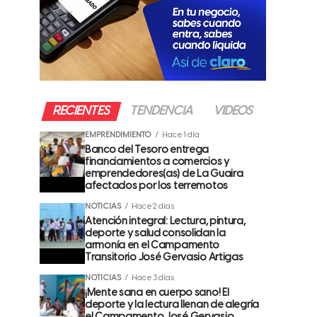
RECIENTES
TENDENCIA
VIDEOS
EMPRENDIMIENTO
Hace 1 día
Banco del Tesoro entrega
financiamientos a comercios y
emprendedores(as) de La Guaira
afectados por los terremotos
NOTICIAS
Hace 2 días
Atención integral: Lectura, pintura,
deporte y salud consolidan la
armonía en el Campamento
Transitorio José Gervasio Artigas
NOTICIAS
Hace 3 días
¡Mente sana en cuerpo sano! El
deporte y la lectura llenan de alegría