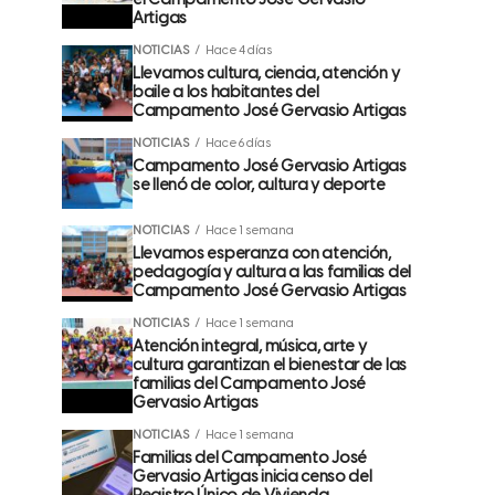
el Campamento José Gervasio
Artigas
NOTICIAS
Hace 4 días
Llevamos cultura, ciencia, atención y
baile a los habitantes del
Campamento José Gervasio Artigas
NOTICIAS
Hace 6 días
Campamento José Gervasio Artigas
se llenó de color, cultura y deporte
NOTICIAS
Hace 1 semana
Llevamos esperanza con atención,
pedagogía y cultura a las familias del
Campamento José Gervasio Artigas
NOTICIAS
Hace 1 semana
Atención integral, música, arte y
cultura garantizan el bienestar de las
familias del Campamento José
Gervasio Artigas
NOTICIAS
Hace 1 semana
Familias del Campamento José
Gervasio Artigas inicia censo del