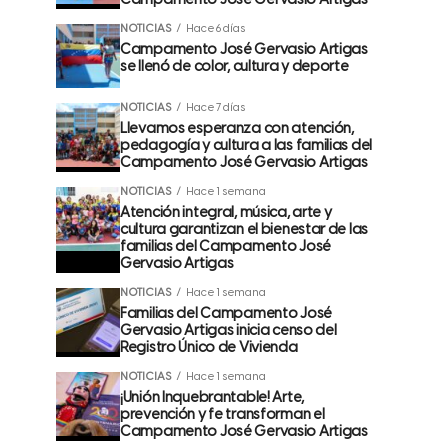
Campamento José Gervasio Artigas
NOTICIAS
Hace 6 días
Campamento José Gervasio Artigas
se llenó de color, cultura y deporte
NOTICIAS
Hace 7 días
Llevamos esperanza con atención,
pedagogía y cultura a las familias del
Campamento José Gervasio Artigas
NOTICIAS
Hace 1 semana
Atención integral, música, arte y
cultura garantizan el bienestar de las
familias del Campamento José
Gervasio Artigas
NOTICIAS
Hace 1 semana
Familias del Campamento José
Gervasio Artigas inicia censo del
Registro Único de Vivienda
NOTICIAS
Hace 1 semana
¡Unión Inquebrantable! Arte,
prevención y fe transforman el
Campamento José Gervasio Artigas