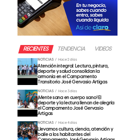
RECIENTES
TENDENCIA
VIDEOS
NOTICIAS
Hace 2 días
Atención integral: Lectura, pintura,
deporte y salud consolidan la
armonía en el Campamento
Transitorio José Gervasio Artigas
NOTICIAS
Hace 3 días
¡Mente sana en cuerpo sano! El
deporte y la lectura llenan de alegría
el Campamento José Gervasio
Artigas
NOTICIAS
Hace 4 días
Llevamos cultura, ciencia, atención y
baile a los habitantes del