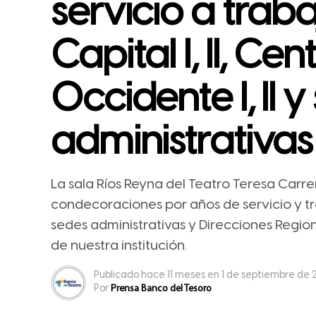
servicio a trab
Capital I, II, Cen
Occidente I, II 
administrativas
La sala Ríos Reyna del Teatro Teresa Carre
condecoraciones por años de servicio y tr
sedes administrativas y Direcciones Regionale
de nuestra institución.
Publicado
hace 11 meses
en
1 de septiembre de
Por
Prensa Banco del Tesoro