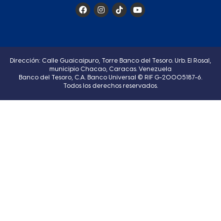
Dirección: Calle Guaicaipuro, Torre Banco del Tesoro. Urb. El Rosal,
municipio Chacao, Caracas. Venezuela
Banco del Tesoro, C.A. Banco Universal © RIF G-20005187-6.
Todos los derechos reservados.