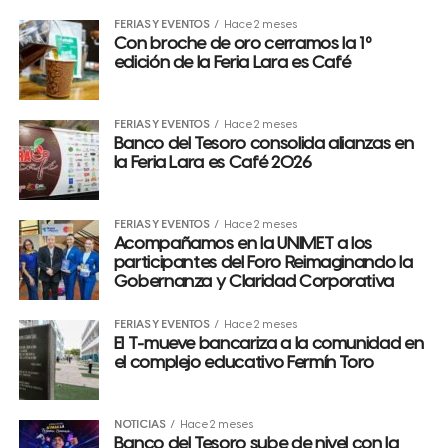
FERIAS Y EVENTOS
Hace 2 meses
Con broche de oro cerramos la 1º
edición de la Feria Lara es Café
FERIAS Y EVENTOS
Hace 2 meses
Banco del Tesoro consolida alianzas en
la Feria Lara es Café 2026
FERIAS Y EVENTOS
Hace 2 meses
Acompañamos en la UNIMET a los
participantes del Foro Reimaginando la
Gobernanza y Claridad Corporativa
FERIAS Y EVENTOS
Hace 2 meses
El T-mueve bancariza a la comunidad en
el complejo educativo Fermín Toro
NOTICIAS
Hace 2 meses
Banco del Tesoro sube de nivel con la