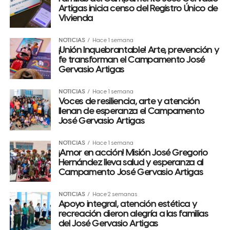
Artigas inicia censo del Registro Único de
Vivienda
NOTICIAS
Hace 1 semana
¡Unión Inquebrantable! Arte, prevención y
fe transforman el Campamento José
Gervasio Artigas
NOTICIAS
Hace 1 semana
Voces de resiliencia, arte y atención
llenan de esperanza el Campamento
José Gervasio Artigas
NOTICIAS
Hace 1 semana
¡Amor en acción! Misión José Gregorio
Hernández lleva salud y esperanza al
Campamento José Gervasio Artigas
NOTICIAS
Hace 2 semanas
Apoyo integral, atención estética y
recreación dieron alegría a las familias
del José Gervasio Artigas