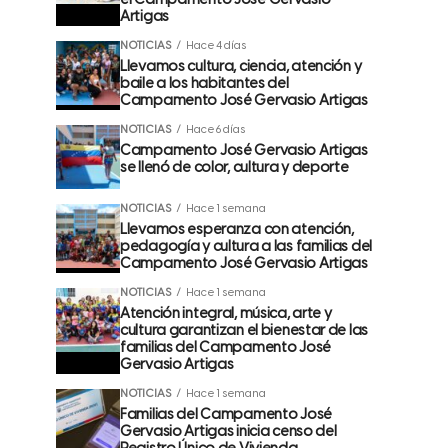
el Campamento José Gervasio
Artigas
NOTICIAS
Hace 4 días
Llevamos cultura, ciencia, atención y
baile a los habitantes del
Campamento José Gervasio Artigas
NOTICIAS
Hace 6 días
Campamento José Gervasio Artigas
se llenó de color, cultura y deporte
NOTICIAS
Hace 1 semana
Llevamos esperanza con atención,
pedagogía y cultura a las familias del
Campamento José Gervasio Artigas
NOTICIAS
Hace 1 semana
Atención integral, música, arte y
cultura garantizan el bienestar de las
familias del Campamento José
Gervasio Artigas
NOTICIAS
Hace 1 semana
Familias del Campamento José
Gervasio Artigas inicia censo del