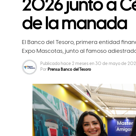
2026 junto a Cés
de la manada
El Banco del Tesoro, primera entidad finan
Expo Mascotas, junto al famoso adiestrador
Publicado
hace 2 meses
en
30 de mayo de 20
Por
Prensa Banco del Tesoro