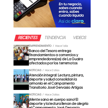
RECIENTES
TENDENCIA
VIDEOS
EMPRENDIMIENTO
Hace 1 día
Banco del Tesoro entrega
financiamientos a comercios y
emprendedores(as) de La Guaira
afectados por los terremotos
NOTICIAS
Hace 2 días
Atención integral: Lectura, pintura,
deporte y salud consolidan la
armonía en el Campamento
Transitorio José Gervasio Artigas
NOTICIAS
Hace 3 días
¡Mente sana en cuerpo sano! El
deporte y la lectura llenan de alegría