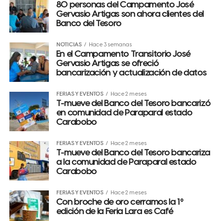
80 personas del Campamento José
Gervasio Artigas son ahora clientes del
Banco del Tesoro
NOTICIAS
Hace 3 semanas
En el Campamento Transitorio José
Gervasio Artigas se ofreció
bancarización y actualización de datos
FERIAS Y EVENTOS
Hace 2 meses
T-mueve del Banco del Tesoro bancarizó
en comunidad de Paraparal estado
Carabobo
FERIAS Y EVENTOS
Hace 2 meses
T-mueve del Banco del Tesoro bancariza
a la comunidad de Paraparal estado
Carabobo
FERIAS Y EVENTOS
Hace 2 meses
Con broche de oro cerramos la 1º
edición de la Feria Lara es Café