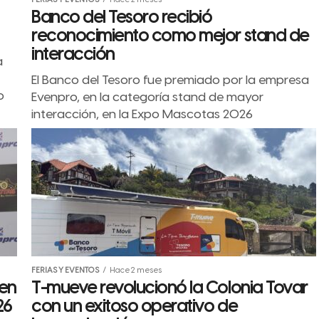
FERIAS Y EVENTOS
Hace 2 meses
Banco del Tesoro recibió
reconocimiento como mejor stand de
interacción
a
El Banco del Tesoro fue premiado por la empresa
o
Evenpro, en la categoría stand de mayor
interacción, en la Expo Mascotas 2026
FERIAS Y EVENTOS
Hace 2 meses
 en
T-mueve revolucionó la Colonia Tovar
26
con un exitoso operativo de