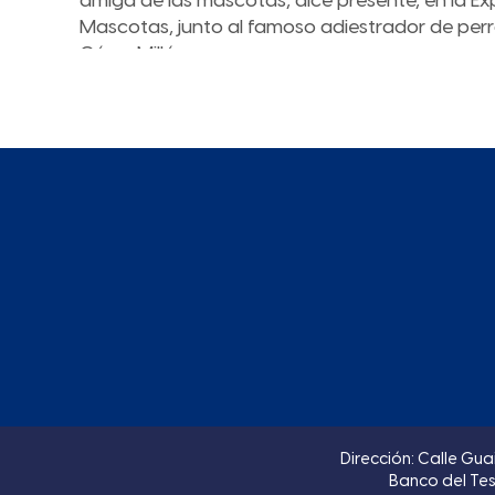
amiga de las mascotas, dice presente, en la E
Mascotas, junto al famoso adiestrador de perr
César Millán.
Dirección: Calle Gua
Banco del Tes