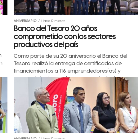
ANIVERSARIO
Hace 12 meses
Banco del Tesoro 20 años
comprometido con los sectores
productivos del país
n
Como parte de su 20 aniversario el Banco del
n
Tesoro realizó la entrega de certificados de
financiamientos a 116 emprendedores(as) y
reconocimientos a microempresarios(as) y
empresarios(as)...