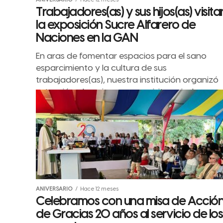
ANIVERSARIO
Hace 12 meses
Trabajadores(as) y sus hijos(as) visita
la exposición Sucre Alfarero de
Naciones en la GAN
En aras de fomentar espacios para el sano
esparcimiento y la cultura de sus
trabajadores(as), nuestra institución organizó
este miércoles y jueves, una visita guiada a...
ANIVERSARIO
Hace 12 meses
Celebramos con una misa de Acció
de Gracias 20 años al servicio de los