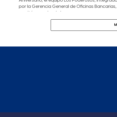
Aniversario, el equipo Los Poderosos, integrad
por la Gerencia General de Oficinas Bancarias,
resultó ganador de la...
M