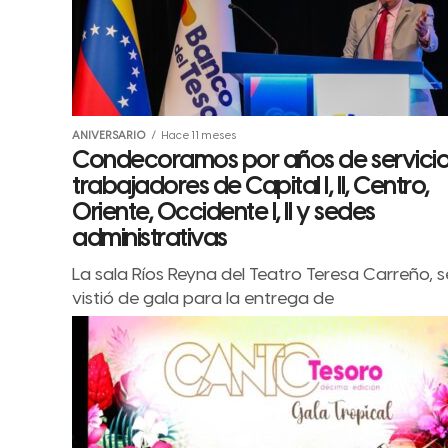
ANIVERSARIO
Hace 11 meses
Condecoramos por años de servicio
trabajadores de Capital I, II, Centro,
Oriente, Occidente I, II y sedes
administrativas
La sala Ríos Reyna del Teatro Teresa Carreño, s
vistió de gala para la entrega de
condecoraciones por años de servicio y
trayectoria a 172 trabajadores...