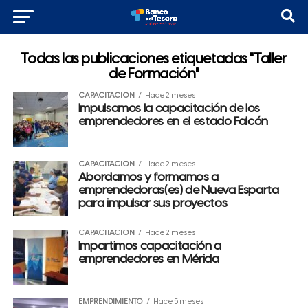
Todas las publicaciones etiquetadas "Taller
de Formación"
CAPACITACIÓN
Hace 2 meses
Impulsamos la capacitación de los
emprendedores en el estado Falcón
CAPACITACIÓN
Hace 2 meses
Abordamos y formamos a
emprendedoras(es) de Nueva Esparta
para impulsar sus proyectos
CAPACITACIÓN
Hace 2 meses
Impartimos capacitación a
emprendedores en Mérida
EMPRENDIMIENTO
Hace 5 meses