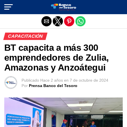
Salir de la versión móvil
CAPACITACIÓN
BT capacita a más 300
emprendedores de Zulia,
Amazonas y Anzoátegui
Publicado
Hace 2 años
en
7 de octubre de 2024
Por
Prensa Banco del Tesoro