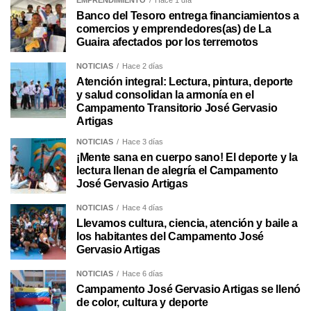
EMPRENDIMIENTO
Hace 1 día
Banco del Tesoro entrega financiamientos a
comercios y emprendedores(as) de La
Guaira afectados por los terremotos
NOTICIAS
Hace 2 días
Atención integral: Lectura, pintura, deporte
y salud consolidan la armonía en el
Campamento Transitorio José Gervasio
Artigas
NOTICIAS
Hace 3 días
¡Mente sana en cuerpo sano! El deporte y la
lectura llenan de alegría el Campamento
José Gervasio Artigas
NOTICIAS
Hace 4 días
Llevamos cultura, ciencia, atención y baile a
los habitantes del Campamento José
Gervasio Artigas
NOTICIAS
Hace 6 días
Campamento José Gervasio Artigas se llenó
de color, cultura y deporte