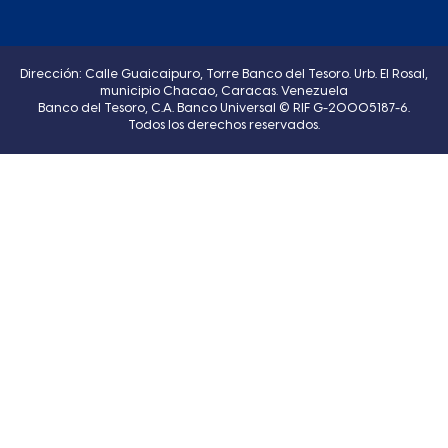
Dirección: Calle Guaicaipuro, Torre Banco del Tesoro. Urb. El Rosal,
municipio Chacao, Caracas. Venezuela
Banco del Tesoro, C.A. Banco Universal © RIF G-20005187-6.
Todos los derechos reservados.