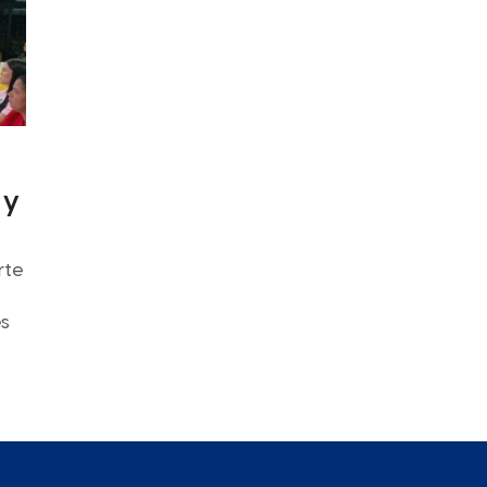
 y
rte
es
nas