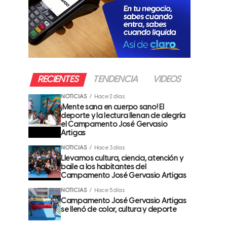
RECIENTES
TENDENCIA
VIDEOS
NOTICIAS
Hace 2 días
¡Mente sana en cuerpo sano! El
deporte y la lectura llenan de alegría
el Campamento José Gervasio
Artigas
NOTICIAS
Hace 3 días
Llevamos cultura, ciencia, atención y
baile a los habitantes del
Campamento José Gervasio Artigas
NOTICIAS
Hace 5 días
Campamento José Gervasio Artigas
se llenó de color, cultura y deporte