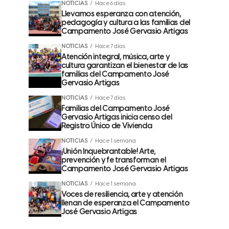
NOTICIAS
Hace 6 días
Llevamos esperanza con atención,
pedagogía y cultura a las familias del
Campamento José Gervasio Artigas
NOTICIAS
Hace 7 días
Atención integral, música, arte y
cultura garantizan el bienestar de las
familias del Campamento José
Gervasio Artigas
NOTICIAS
Hace 7 días
Familias del Campamento José
Gervasio Artigas inicia censo del
Registro Único de Vivienda
NOTICIAS
Hace 1 semana
¡Unión Inquebrantable! Arte,
prevención y fe transforman el
Campamento José Gervasio Artigas
NOTICIAS
Hace 1 semana
Voces de resiliencia, arte y atención
llenan de esperanza el Campamento
José Gervasio Artigas