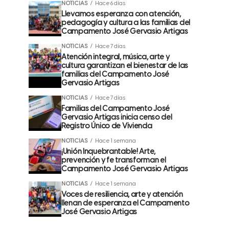
NOTICIAS
Hace 6 días
Llevamos esperanza con atención,
pedagogía y cultura a las familias del
Campamento José Gervasio Artigas
NOTICIAS
Hace 7 días
Atención integral, música, arte y
cultura garantizan el bienestar de las
familias del Campamento José
Gervasio Artigas
NOTICIAS
Hace 7 días
Familias del Campamento José
Gervasio Artigas inicia censo del
Registro Único de Vivienda
NOTICIAS
Hace 1 semana
¡Unión Inquebrantable! Arte,
prevención y fe transforman el
Campamento José Gervasio Artigas
NOTICIAS
Hace 1 semana
Voces de resiliencia, arte y atención
llenan de esperanza el Campamento
José Gervasio Artigas