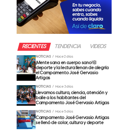
RECIENTES
TENDENCIA
VIDEOS
NOTICIAS
Hace 2 días
¡Mente sana en cuerpo sano! El
deporte y la lectura llenan de alegría
el Campamento José Gervasio
Artigas
NOTICIAS
Hace 3 días
Llevamos cultura, ciencia, atención y
baile a los habitantes del
Campamento José Gervasio Artigas
NOTICIAS
Hace 5 días
Campamento José Gervasio Artigas
se llenó de color, cultura y deporte