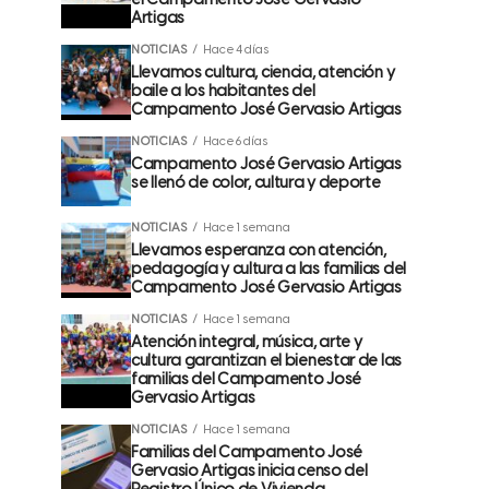
el Campamento José Gervasio
Artigas
NOTICIAS
Hace 4 días
Llevamos cultura, ciencia, atención y
baile a los habitantes del
Campamento José Gervasio Artigas
NOTICIAS
Hace 6 días
Campamento José Gervasio Artigas
se llenó de color, cultura y deporte
NOTICIAS
Hace 1 semana
Llevamos esperanza con atención,
pedagogía y cultura a las familias del
Campamento José Gervasio Artigas
NOTICIAS
Hace 1 semana
Atención integral, música, arte y
cultura garantizan el bienestar de las
familias del Campamento José
Gervasio Artigas
NOTICIAS
Hace 1 semana
Familias del Campamento José
Gervasio Artigas inicia censo del