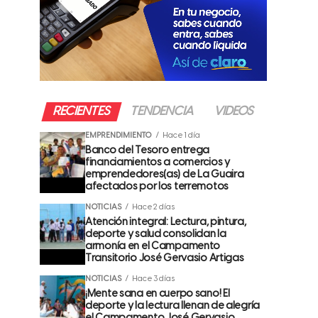
RECIENTES
TENDENCIA
VIDEOS
EMPRENDIMIENTO
Hace 1 día
Banco del Tesoro entrega
financiamientos a comercios y
emprendedores(as) de La Guaira
afectados por los terremotos
NOTICIAS
Hace 2 días
Atención integral: Lectura, pintura,
deporte y salud consolidan la
armonía en el Campamento
Transitorio José Gervasio Artigas
NOTICIAS
Hace 3 días
¡Mente sana en cuerpo sano! El
deporte y la lectura llenan de alegría