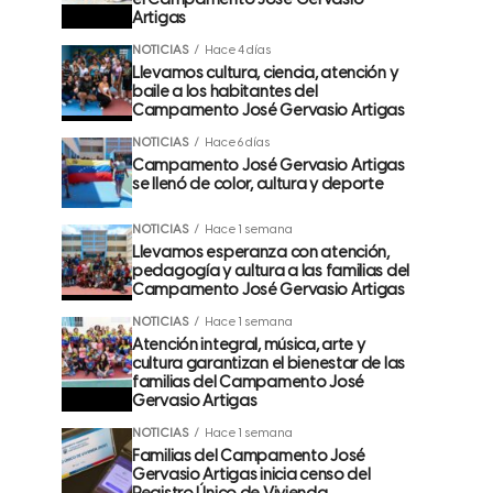
el Campamento José Gervasio
Artigas
NOTICIAS
Hace 4 días
Llevamos cultura, ciencia, atención y
baile a los habitantes del
Campamento José Gervasio Artigas
NOTICIAS
Hace 6 días
Campamento José Gervasio Artigas
se llenó de color, cultura y deporte
NOTICIAS
Hace 1 semana
Llevamos esperanza con atención,
pedagogía y cultura a las familias del
Campamento José Gervasio Artigas
NOTICIAS
Hace 1 semana
Atención integral, música, arte y
cultura garantizan el bienestar de las
familias del Campamento José
Gervasio Artigas
NOTICIAS
Hace 1 semana
Familias del Campamento José
Gervasio Artigas inicia censo del