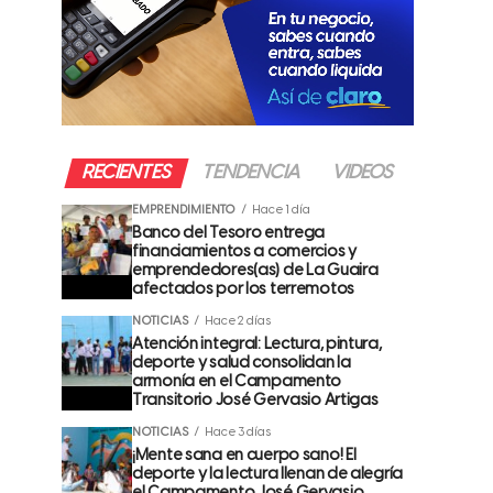
RECIENTES
TENDENCIA
VIDEOS
EMPRENDIMIENTO
Hace 1 día
Banco del Tesoro entrega
financiamientos a comercios y
emprendedores(as) de La Guaira
afectados por los terremotos
NOTICIAS
Hace 2 días
Atención integral: Lectura, pintura,
deporte y salud consolidan la
armonía en el Campamento
Transitorio José Gervasio Artigas
NOTICIAS
Hace 3 días
¡Mente sana en cuerpo sano! El
deporte y la lectura llenan de alegría