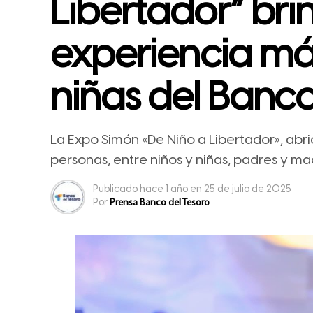
Libertador” br
experiencia mág
niñas del Banco
La Expo Simón «De Niño a Libertador», abr
personas, entre niños y niñas, padres y ma
Publicado
hace 1 año
en
25 de julio de 2025
Por
Prensa Banco del Tesoro