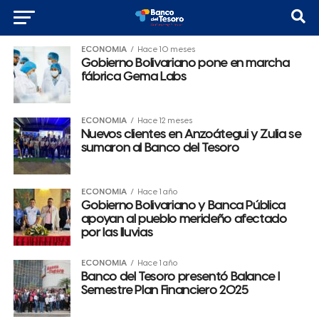
ECONOMÍA
Hace 10 meses
Gobierno Bolivariano pone en marcha
fábrica Gema Labs
ECONOMÍA
Hace 12 meses
Nuevos clientes en Anzoátegui y Zulia se
sumaron al Banco del Tesoro
ECONOMÍA
Hace 1 año
Gobierno Bolivariano y Banca Pública
apoyan al pueblo merideño afectado
por las lluvias
ECONOMÍA
Hace 1 año
Banco del Tesoro presentó Balance I
Semestre Plan Financiero 2025