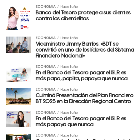
ECONOMÍA
Hace 1 año
Banco del Tesoro protege a sus clientes
contra los ciberdelitos
ECONOMÍA
Hace 1 año
Viceministro Jimmy Berríos: «BDT se
convirtió en uno de los líderes del Sistema
Financiero Nacional»
ECONOMÍA
Hace 1 año
En el Banco del Tesoro pagar el ISLR es
más papa, papita, papaya que nunca
ECONOMÍA
Hace 1 año
Culminó Presentación del Plan Financiero
BT 2025 en la Dirección Regional Centro
ECONOMÍA
Hace 1 año
En el Banco del Tesoro pagar el ISLR es
más papaya que nunca
ECONOMÍA
Hace 1 año