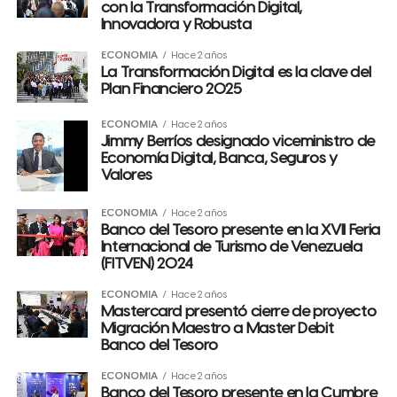
con la Transformación Digital,
Innovadora y Robusta
ECONOMÍA
Hace 2 años
La Transformación Digital es la clave del
Plan Financiero 2025
ECONOMÍA
Hace 2 años
Jimmy Berríos designado viceministro de
Economía Digital, Banca, Seguros y
Valores
ECONOMÍA
Hace 2 años
Banco del Tesoro presente en la XVII Feria
Internacional de Turismo de Venezuela
(FITVEN) 2024
ECONOMÍA
Hace 2 años
Mastercard presentó cierre de proyecto
Migración Maestro a Master Debit
Banco del Tesoro
ECONOMÍA
Hace 2 años
Banco del Tesoro presente en la Cumbre