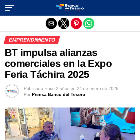
Salir de la versión móvil
EMPRENDIMIENTO
BT impulsa alianzas
comerciales en la Expo
Feria Táchira 2025
Publicado
Hace 2 años
en
24 de enero de 2025
Por
Prensa Banco del Tesoro