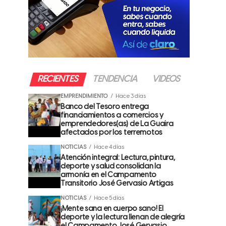
RECIENTES
TENDENCIA
VIDEOS
EMPRENDIMIENTO
Hace 3 días
Banco del Tesoro entrega
financiamientos a comercios y
emprendedores(as) de La Guaira
afectados por los terremotos
NOTICIAS
Hace 4 días
Atención integral: Lectura, pintura,
deporte y salud consolidan la
armonía en el Campamento
Transitorio José Gervasio Artigas
NOTICIAS
Hace 5 días
¡Mente sana en cuerpo sano! El
deporte y la lectura llenan de alegría