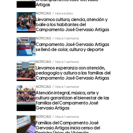
el Campamento José Gervasio
Artigas
NOTICIAS
Hace 6 días
Llevamos cultura, ciencia, atención y
baile a los habitantes del
Campamento José Gervasio Artigas
NOTICIAS
Hace 1 semana
Campamento José Gervasio Artigas
se llenó de color, cultura y deporte
NOTICIAS
Hace 1 semana
Llevamos esperanza con atención,
pedagogía y cultura a las familias del
Campamento José Gervasio Artigas
NOTICIAS
Hace 1 semana
Atención integral, música, arte y
cultura garantizan el bienestar de las
familias del Campamento José
Gervasio Artigas
NOTICIAS
Hace 1 semana
Familias del Campamento José
Gervasio Artigas inicia censo del