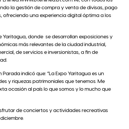
 BT Enlínea:www.btenlinea.bt.com.ve; con todos los
tando la gestión de compra y venta de divisas, pago
 ofreciendo una experiencia digital óptima a los
 de Yaritagua, donde se desarrollan exposiciones y
nómicas más relevantes de la ciudad industrial,
cial, de servicios e inversionistas, a fin de
dad.
an Parada indicó que: “La Expo Yaritagua es un
des y riquezas patrimoniales que tenemos. Me
exta ocasión al país lo que somos y lo mucho que
isfrutar de conciertos y actividades recreativas
 diciembre.