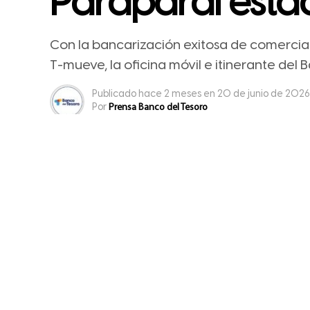
Paraparal est
Con la bancarización exitosa de comercian
T-mueve, la oficina móvil e itinerante del 
Publicado
hace 2 meses
en
20 de junio de 2026
Por
Prensa Banco del Tesoro