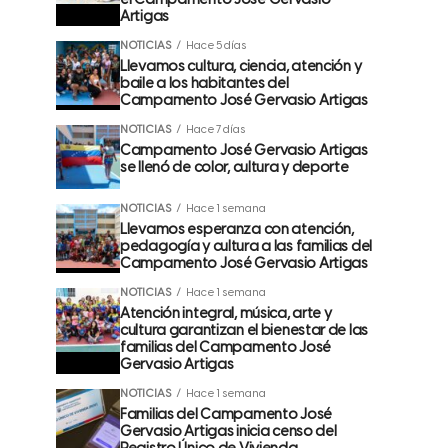
el Campamento José Gervasio
Artigas
NOTICIAS
Hace 5 días
Llevamos cultura, ciencia, atención y
baile a los habitantes del
Campamento José Gervasio Artigas
NOTICIAS
Hace 7 días
Campamento José Gervasio Artigas
se llenó de color, cultura y deporte
NOTICIAS
Hace 1 semana
Llevamos esperanza con atención,
pedagogía y cultura a las familias del
Campamento José Gervasio Artigas
NOTICIAS
Hace 1 semana
Atención integral, música, arte y
cultura garantizan el bienestar de las
familias del Campamento José
Gervasio Artigas
NOTICIAS
Hace 1 semana
Familias del Campamento José
Gervasio Artigas inicia censo del