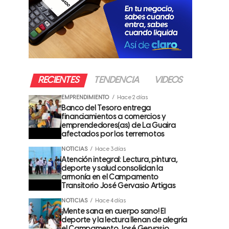
RECIENTES
TENDENCIA
VIDEOS
EMPRENDIMIENTO
Hace 2 días
Banco del Tesoro entrega
financiamientos a comercios y
emprendedores(as) de La Guaira
afectados por los terremotos
NOTICIAS
Hace 3 días
Atención integral: Lectura, pintura,
deporte y salud consolidan la
armonía en el Campamento
Transitorio José Gervasio Artigas
NOTICIAS
Hace 4 días
¡Mente sana en cuerpo sano! El
deporte y la lectura llenan de alegría