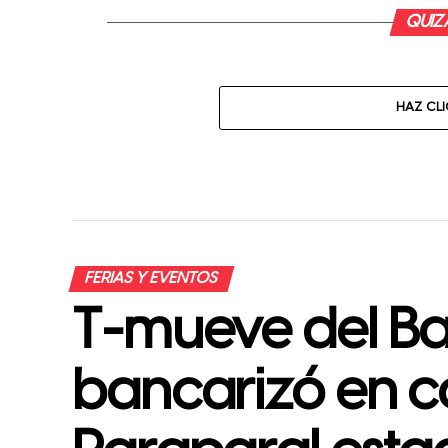
QUIZÁ
HAZ CL
FERIAS Y EVENTOS
T-mueve del Ba
bancarizó en 