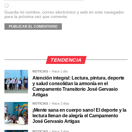
Guarda mi nombre, correo electrónico y web en este navegador
para la próxima vez que comente.
TENDENCIA
NOTICIAS
Hace 1 día
Atención integral: Lectura, pintura, deporte
y salud consolidan la armonía en el
Campamento Transitorio José Gervasio
Artigas
NOTICIAS
Hace 2 días
¡Mente sana en cuerpo sano! El deporte y la
lectura llenan de alegría el Campamento
José Gervasio Artigas
NOTICIAS
Hace 3 días