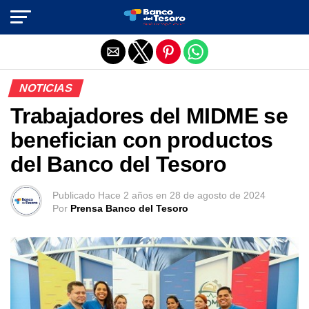
Salir de la versión móvil
NOTICIAS
Trabajadores del MIDME se
benefician con productos
del Banco del Tesoro
Publicado
Hace 2 años
en
28 de agosto de 2024
Por
Prensa Banco del Tesoro