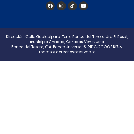
Dirección: Calle Guaicaipuro, Torre Banco del Tesoro. Urb. El Rosal,
municipio Chacao, Caracas. Venezuela
Banco del Tesoro, C.A. Banco Universal © RIF G-20005187-6.
Todos los derechos reservados.