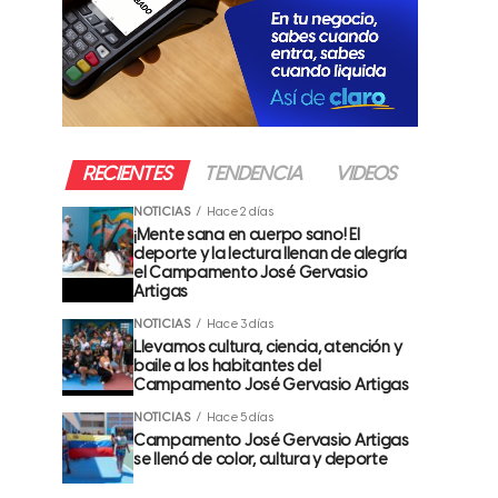
RECIENTES
TENDENCIA
VIDEOS
NOTICIAS
Hace 2 días
¡Mente sana en cuerpo sano! El
deporte y la lectura llenan de alegría
el Campamento José Gervasio
Artigas
NOTICIAS
Hace 3 días
Llevamos cultura, ciencia, atención y
baile a los habitantes del
Campamento José Gervasio Artigas
NOTICIAS
Hace 5 días
Campamento José Gervasio Artigas
se llenó de color, cultura y deporte