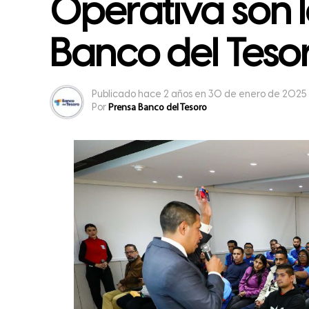
Operativa son lo
Banco del Teso
Publicado
hace 2 años
en
30 de enero de 2025
Por
Prensa Banco del Tesoro