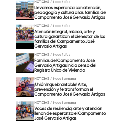
NOTICIAS
Hace 6 días
Llevamos esperanza con atención,
pedagogía y cultura a las familias del
Campamento José Gervasio Artigas
NOTICIAS
Hace 6 días
Atención integral, música, arte y
cultura garantizan el bienestar de las
familias del Campamento José
Gervasio Artigas
NOTICIAS
Hace 7 días
Familias del Campamento José
Gervasio Artigas inicia censo del
Registro Único de Vivienda
NOTICIAS
Hace 1 semana
¡Unión Inquebrantable! Arte,
prevención y fe transforman el
Campamento José Gervasio Artigas
NOTICIAS
Hace 1 semana
Voces de resiliencia, arte y atención
llenan de esperanza el Campamento
José Gervasio Artigas