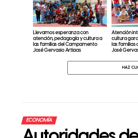
Llevamos esperanza con
Atención int
atención, pedagogía y cultura a
cultura gara
las familias del Campamento
las familia
José Gervasio Artigas
José Gervas
HAZ CL
ECONOMÍA
Autoridades de