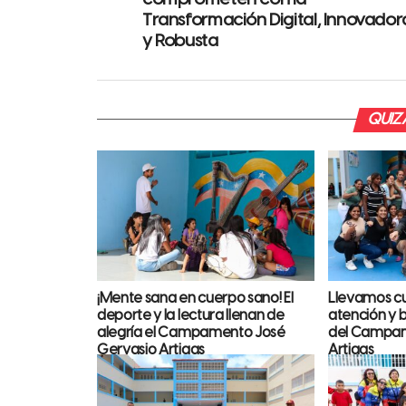
Transformación Digital, Innovador
y Robusta
QUIZÁ
¡Mente sana en cuerpo sano! El
Llevamos cul
deporte y la lectura llenan de
atención y b
alegría el Campamento José
del Campam
Gervasio Artigas
Artigas