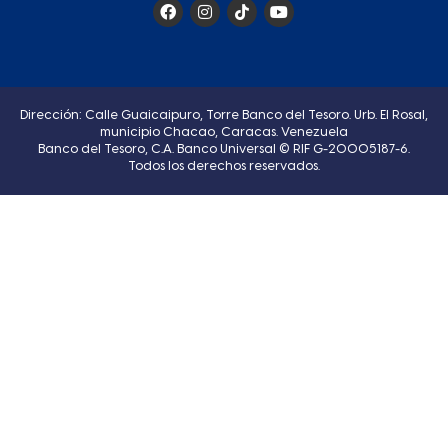
Dirección: Calle Guaicaipuro, Torre Banco del Tesoro. Urb. El Rosal,
municipio Chacao, Caracas. Venezuela
Banco del Tesoro, C.A. Banco Universal © RIF G-20005187-6.
Todos los derechos reservados.