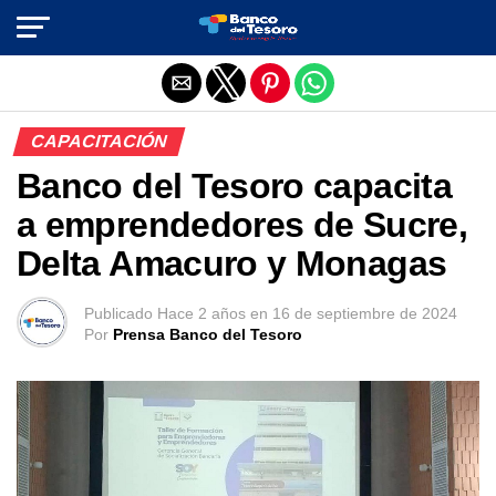
Salir de la versión móvil
CAPACITACIÓN
Banco del Tesoro capacita
a emprendedores de Sucre,
Delta Amacuro y Monagas
Publicado
Hace 2 años
en
16 de septiembre de 2024
Por
Prensa Banco del Tesoro