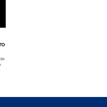
ro
 de
a