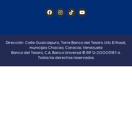
Dirección: Calle Guaicaipuro, Torre Banco del Tesoro. Urb. El Rosal,
municipio Chacao, Caracas. Venezuela
Banco del Tesoro, C.A. Banco Universal © RIF G-20005187-6.
Todos los derechos reservados.