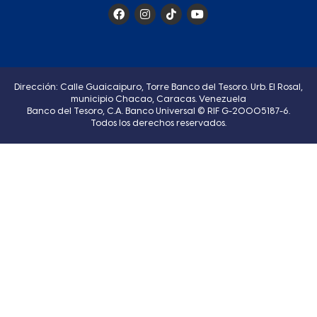
Dirección: Calle Guaicaipuro, Torre Banco del Tesoro. Urb. El Rosal,
municipio Chacao, Caracas. Venezuela
Banco del Tesoro, C.A. Banco Universal © RIF G-20005187-6.
Todos los derechos reservados.