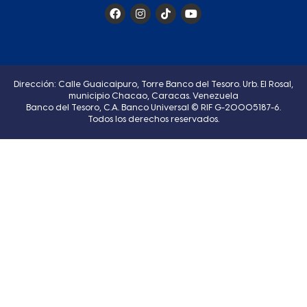
Dirección: Calle Guaicaipuro, Torre Banco del Tesoro. Urb. El Rosal,
municipio Chacao, Caracas. Venezuela
Banco del Tesoro, C.A. Banco Universal © RIF G-20005187-6.
Todos los derechos reservados.