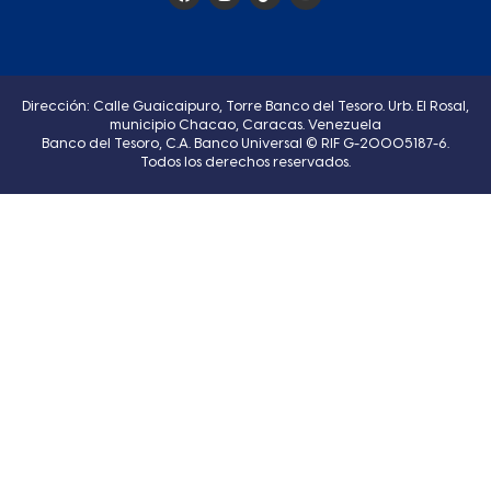
Dirección: Calle Guaicaipuro, Torre Banco del Tesoro. Urb. El Rosal,
municipio Chacao, Caracas. Venezuela
Banco del Tesoro, C.A. Banco Universal © RIF G-20005187-6.
Todos los derechos reservados.