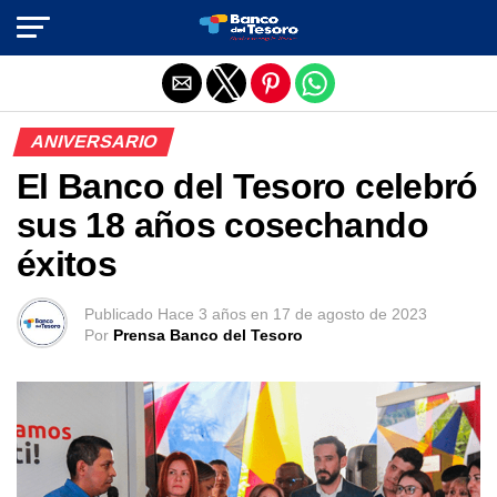
Salir de la versión móvil
ANIVERSARIO
El Banco del Tesoro celebró
sus 18 años cosechando
éxitos
Publicado
Hace 3 años
en
17 de agosto de 2023
Por
Prensa Banco del Tesoro