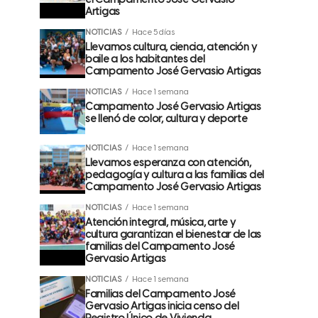
el Campamento José Gervasio
Artigas
NOTICIAS
Hace 5 días
Llevamos cultura, ciencia, atención y
baile a los habitantes del
Campamento José Gervasio Artigas
NOTICIAS
Hace 1 semana
Campamento José Gervasio Artigas
se llenó de color, cultura y deporte
NOTICIAS
Hace 1 semana
Llevamos esperanza con atención,
pedagogía y cultura a las familias del
Campamento José Gervasio Artigas
NOTICIAS
Hace 1 semana
Atención integral, música, arte y
cultura garantizan el bienestar de las
familias del Campamento José
Gervasio Artigas
NOTICIAS
Hace 1 semana
Familias del Campamento José
Gervasio Artigas inicia censo del