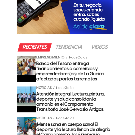
RECIENTES
TENDENCIA
VIDEOS
EMPRENDIMIENTO
Hace 2 días
Banco del Tesoro entrega
financiamientos a comercios y
emprendedores(as) de La Guaira
afectados por los terremotos
NOTICIAS
Hace 3 días
Atención integral: Lectura, pintura,
deporte y salud consolidan la
armonía en el Campamento
Transitorio José Gervasio Artigas
NOTICIAS
Hace 4 días
¡Mente sana en cuerpo sano! El
deporte y la lectura llenan de alegría