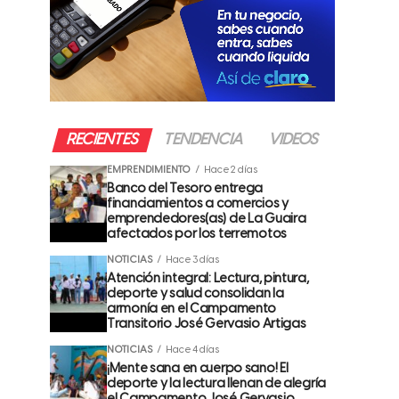
RECIENTES
TENDENCIA
VIDEOS
EMPRENDIMIENTO
Hace 2 días
Banco del Tesoro entrega
financiamientos a comercios y
emprendedores(as) de La Guaira
afectados por los terremotos
NOTICIAS
Hace 3 días
Atención integral: Lectura, pintura,
deporte y salud consolidan la
armonía en el Campamento
Transitorio José Gervasio Artigas
NOTICIAS
Hace 4 días
¡Mente sana en cuerpo sano! El
deporte y la lectura llenan de alegría