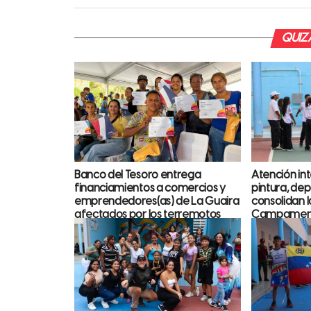
QUIZÁ
Banco del Tesoro entrega
Atención int
financiamientos a comercios y
pintura, dep
emprendedores(as) de La Guaira
consolidan l
afectados por los terremotos
Campamento
Gervasio Ar