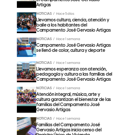
el Campamento José Gervasio
Artigas
NOTICIAS
Hace 5 días
Llevamos cultura, ciencia, atención y
baile a los habitantes del
Campamento José Gervasio Artigas
NOTICIAS
Hace 1 semana
Campamento José Gervasio Artigas
se llenó de color, cultura y deporte
NOTICIAS
Hace 1 semana
Llevamos esperanza con atención,
pedagogía y cultura a las familias del
Campamento José Gervasio Artigas
NOTICIAS
Hace 1 semana
Atención integral, música, arte y
cultura garantizan el bienestar de las
familias del Campamento José
Gervasio Artigas
NOTICIAS
Hace 1 semana
Familias del Campamento José
Gervasio Artigas inicia censo del