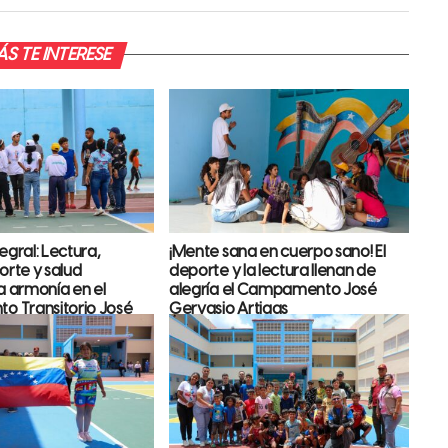
S TE INTERESE
egral: Lectura,
¡Mente sana en cuerpo sano! El
orte y salud
deporte y la lectura llenan de
a armonía en el
alegría el Campamento José
 Transitorio José
Gervasio Artigas
tigas