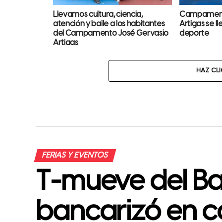
Llevamos cultura, ciencia,
Campament
atención y baile a los habitantes
Artigas se ll
del Campamento José Gervasio
deporte
Artigas
HAZ CL
FERIAS Y EVENTOS
T-mueve del Ba
bancarizó en 