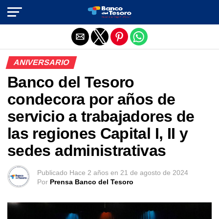
Salir de la versión móvil
ANIVERSARIO
Banco del Tesoro
condecora por años de
servicio a trabajadores de
las regiones Capital I, II y
sedes administrativas
Publicado
Hace 2 años
en
21 de agosto de 2024
Por
Prensa Banco del Tesoro