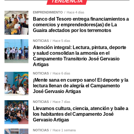
TENDENCIA
EMPRENDIMIENTO
Hace 4 días
Banco del Tesoro entrega financiamientos a
comercios y emprendedores(as) de La
Guaira afectados por los terremotos
NOTICIAS
Hace 5 días
Atención integral: Lectura, pintura, deporte
y salud consolidan la armonía en el
Campamento Transitorio José Gervasio
Artigas
NOTICIAS
Hace 6 días
¡Mente sana en cuerpo sano! El deporte y la
lectura llenan de alegría el Campamento
José Gervasio Artigas
NOTICIAS
Hace 7 días
Llevamos cultura, ciencia, atención y baile a
los habitantes del Campamento José
Gervasio Artigas
NOTICIAS
Hace 1 semana