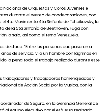
a Nacional de Orquestas y Coros Juveniles e
stentes durante el evento de condecoraciones, con
o el 4to Movimiento 4ta Sinfonía de Tchaikovsky, la
nto de la 5ta Sinfonía de Beethoven, Fuga con
oción la sala, así como el tema Venezuela.
rríos destacó: “Entre las personas que pasaron a
 años de servicio, vi a un hombre con lágrimas en
lido la pena todo el trabajo realizado durante este
los trabajadores y trabajadoras homenajeados y
 Nacional de Acción Social por la Música, con la
 coordinador de Seguro, en la Gerencia General de
itó al equipo ejecutivo por el esfuerzo realizado