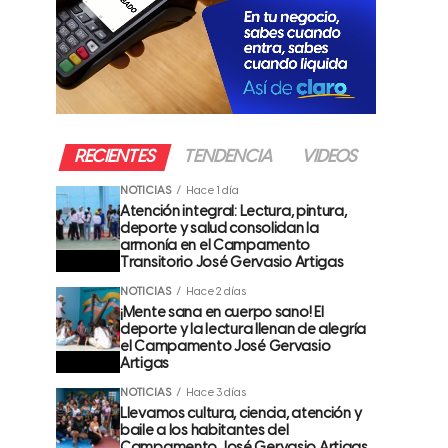
RECIENTES
TENDENCIA
VIDEOS
NOTICIAS
Hace 1 día
Atención integral: Lectura, pintura,
deporte y salud consolidan la
armonía en el Campamento
Transitorio José Gervasio Artigas
NOTICIAS
Hace 2 días
¡Mente sana en cuerpo sano! El
deporte y la lectura llenan de alegría
el Campamento José Gervasio
Artigas
NOTICIAS
Hace 3 días
Llevamos cultura, ciencia, atención y
baile a los habitantes del