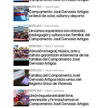
Campamento José Gervasio Artigas
NOTICIAS
Hace 5 días
Campamento José Gervasio Artigas
se llenó de color, cultura y deporte
NOTICIAS
Hace 6 días
Llevamos esperanza con atención,
pedagogía y cultura a las familias del
Campamento José Gervasio Artigas
NOTICIAS
Hace 1 semana
Atención integral, música, arte y
cultura garantizan el bienestar de las
familias del Campamento José
Gervasio Artigas
NOTICIAS
Hace 1 semana
Familias del Campamento José
Gervasio Artigas inicia censo del
Registro Único de Vivienda
NOTICIAS
Hace 1 semana
¡Unión Inquebrantable! Arte,
prevención y fe transforman el
Campamento José Gervasio Artigas