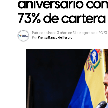
aniversario co
73% de cartera 
Publicado
hace 3 años
en
31 de agosto de 2023
Por
Prensa Banco del Tesoro