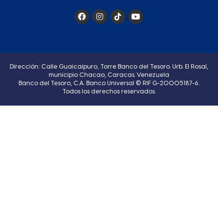
Dirección: Calle Guaicaipuro, Torre Banco del Tesoro. Urb. El Rosal,
municipio Chacao, Caracas. Venezuela
Banco del Tesoro, C.A. Banco Universal © RIF G-20005187-6.
Todos los derechos reservados.