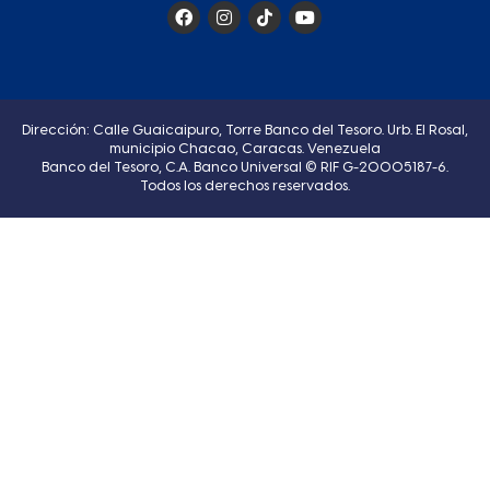
Dirección: Calle Guaicaipuro, Torre Banco del Tesoro. Urb. El Rosal,
municipio Chacao, Caracas. Venezuela
Banco del Tesoro, C.A. Banco Universal © RIF G-20005187-6.
Todos los derechos reservados.