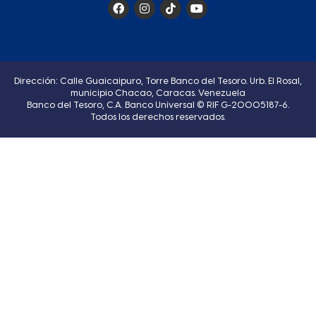
Dirección: Calle Guaicaipuro, Torre Banco del Tesoro. Urb. El Rosal,
municipio Chacao, Caracas. Venezuela
Banco del Tesoro, C.A. Banco Universal © RIF G-20005187-6.
Todos los derechos reservados.