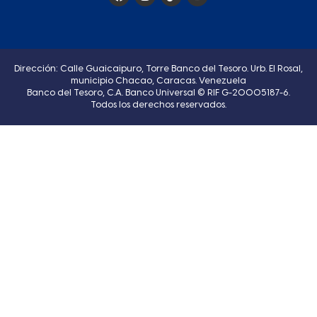
Dirección: Calle Guaicaipuro, Torre Banco del Tesoro. Urb. El Rosal,
municipio Chacao, Caracas. Venezuela
Banco del Tesoro, C.A. Banco Universal © RIF G-20005187-6.
Todos los derechos reservados.