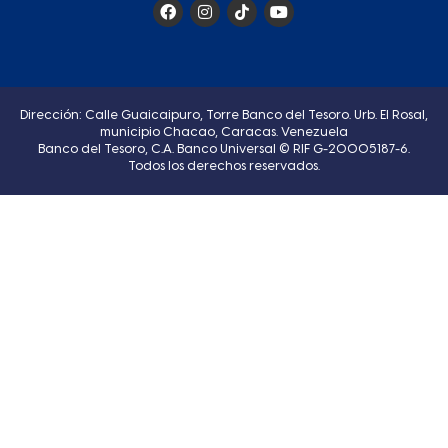
Dirección: Calle Guaicaipuro, Torre Banco del Tesoro. Urb. El Rosal,
municipio Chacao, Caracas. Venezuela
Banco del Tesoro, C.A. Banco Universal © RIF G-20005187-6.
Todos los derechos reservados.