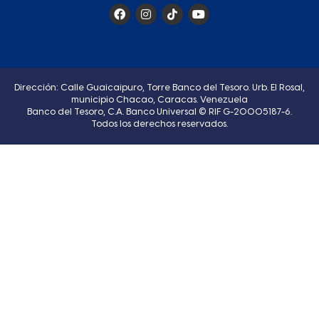
Dirección: Calle Guaicaipuro, Torre Banco del Tesoro. Urb. El Rosal,
municipio Chacao, Caracas. Venezuela
Banco del Tesoro, C.A. Banco Universal © RIF G-20005187-6.
Todos los derechos reservados.