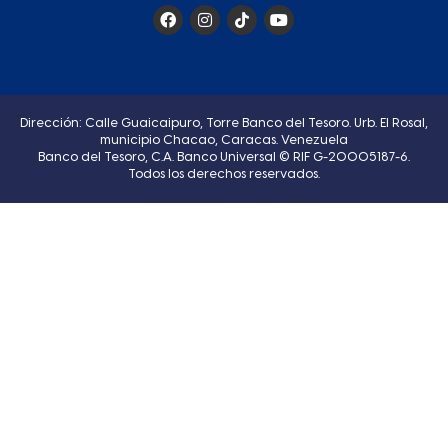
Dirección: Calle Guaicaipuro, Torre Banco del Tesoro. Urb. El Rosal,
municipio Chacao, Caracas. Venezuela
Banco del Tesoro, C.A. Banco Universal © RIF G-20005187-6.
Todos los derechos reservados.