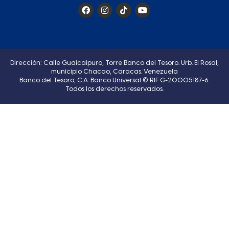
Dirección: Calle Guaicaipuro, Torre Banco del Tesoro. Urb. El Rosal,
municipio Chacao, Caracas. Venezuela
Banco del Tesoro, C.A. Banco Universal © RIF G-20005187-6.
Todos los derechos reservados.