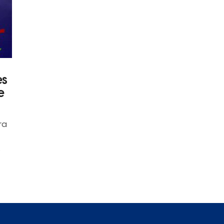
es
e
ra
,