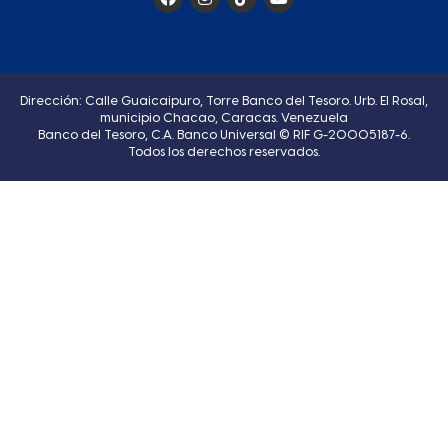
Dirección: Calle Guaicaipuro, Torre Banco del Tesoro. Urb. El Rosal,
municipio Chacao, Caracas. Venezuela
Banco del Tesoro, C.A. Banco Universal © RIF G-20005187-6.
Todos los derechos reservados.