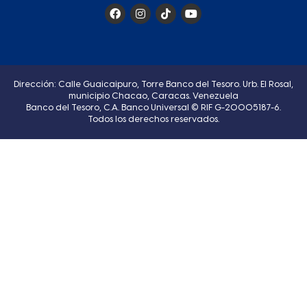
Dirección: Calle Guaicaipuro, Torre Banco del Tesoro. Urb. El Rosal,
municipio Chacao, Caracas. Venezuela
Banco del Tesoro, C.A. Banco Universal © RIF G-20005187-6.
Todos los derechos reservados.