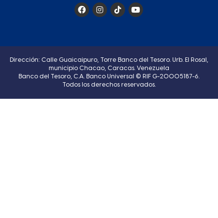
Dirección: Calle Guaicaipuro, Torre Banco del Tesoro. Urb. El Rosal,
municipio Chacao, Caracas. Venezuela
Banco del Tesoro, C.A. Banco Universal © RIF G-20005187-6.
Todos los derechos reservados.